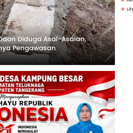
Ke
Lif
 Daon Diduga Asal-Asalan,
nya Pengawasan