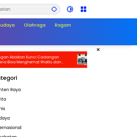
Budaya
Olahraga
Ragam
×
aikan Kunci Cadangan
Sidang PHK Empat Pengurus KSP
sa Menghemat Waktu dan
Panarub Industri Dimulai, Duga
at Darurat!
Busting Mulai Diuji di PHI
tegori
nten Raya
ita
nis
daya
ternasional