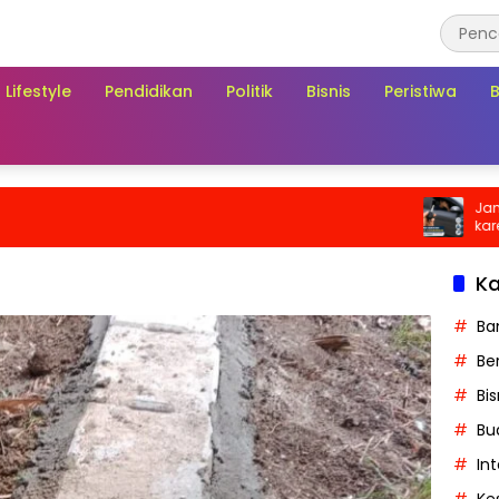
Lifestyle
Pendidikan
Politik
Bisnis
Peristiwa
Jangan Ab
karena Bi
Biaya di Sa
Ka
Ba
Ber
Bis
Bu
In