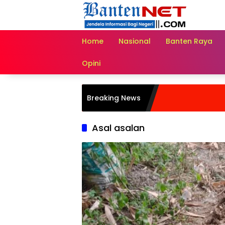
Langsung
ke
konten
Home
Nasional
Banten Raya
Opini
Breaking News
Asal asalan