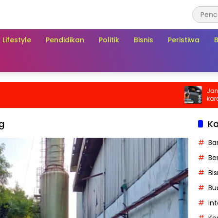
Lifestyle
Pendidikan
Politik
Bisnis
Peristiwa
Jangan Aba
karena Bis
Biaya di Saa
g
Ka
Ba
Ber
Bis
Bu
In