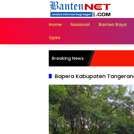
Langsung
ke
konten
Home
Nasional
Banten Raya
Opini
Breaking News
Bapera Kabupaten Tangeran