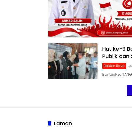
Hut ke-9 B
Publik dan
Banten Raya
Ju
BantenNet, TAN
Laman