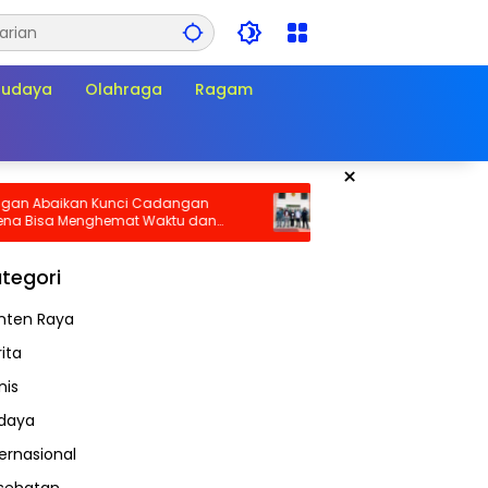
Budaya
Olahraga
Ragam
×
ikan Kunci Cadangan
Sidang PHK Empat Pengurus KSPN
a Menghemat Waktu dan
Panarub Industri Dimulai, Dugaa
t Darurat!
Busting Mulai Diuji di PHI
tegori
nten Raya
ita
nis
daya
ternasional