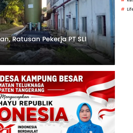
Ke
Lif
kan, Ratusan Pekerja PT SLI