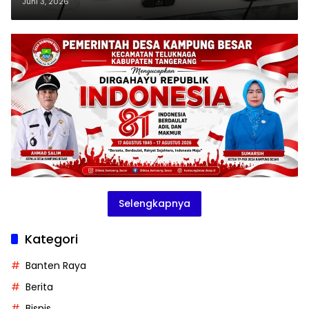
Beton Raksasa
Juni 3, 2026
Selengkapnya
Kategori
Banten Raya
Berita
Bisnis