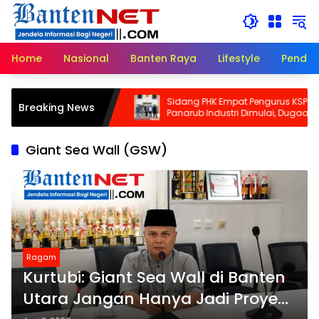
Langsung
ke
konten
Home
Nasional
Banten Raya
Lifestyle
Pendid
 Kunci Cadangan
Sidang PHK Empat Pengurus KSPN PT
Breaking News
nghemat Waktu dan
Panarub Industri Dimulai, Dugaan Uni
urat!
Busting Mulai Diuji di PHI
Giant Sea Wall (GSW)
Ragam
Kurtubi: Giant Sea Wall di Banten
Utara Jangan Hanya Jadi Proyek