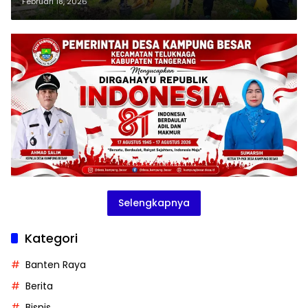
Perbaikan Air Tanah
Februari 18, 2026
Selengkapnya
Kategori
Banten Raya
Berita
Bisnis