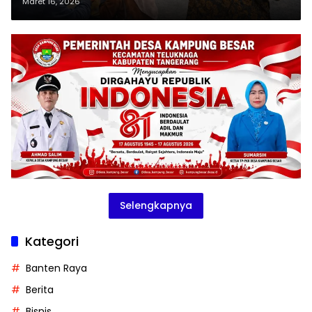
Masyarakat Dirugikan
Maret 16, 2026
Selengkapnya
Kategori
Banten Raya
Berita
Bisnis