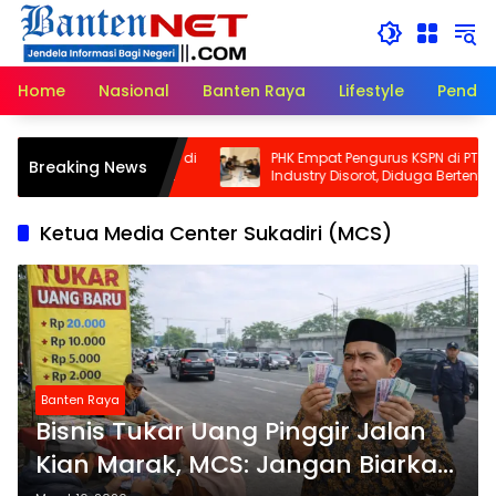
Langsung
ke
konten
Home
Nasional
Banten Raya
Lifestyle
Pendid
Dikeroyok dan Disekap di
PHK Empat Pengurus KSPN di PT Panar
Breaking News
ty, Kuasa Hukum: Ini
Industry Disorot, Diduga Bertentanga
enganiayaan, Tapi
dengan Perlindungan Hak Berserikat
gkaman Pers
Ketua Media Center Sukadiri (MCS)
Banten Raya
Bisnis Tukar Uang Pinggir Jalan
Kian Marak, MCS: Jangan Biarkan