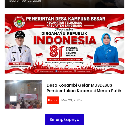
Putih Desa Gintung, Bentuk
September 27, 2025
Keseriusan Jalani Program
Pemerintah
Desa Kosambi Gelar MUSDESUS
Pembentukan Koperasi Merah Putih
Bisnis
Mei 23, 2025
Selengkapnya