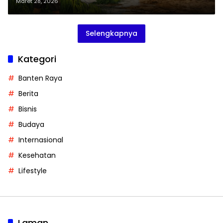
harus Revisi Zonasi RTRW/RDTR
Maret 28, 2026
Selengkapnya
Kategori
Banten Raya
Berita
Bisnis
Budaya
Internasional
Kesehatan
Lifestyle
Laman