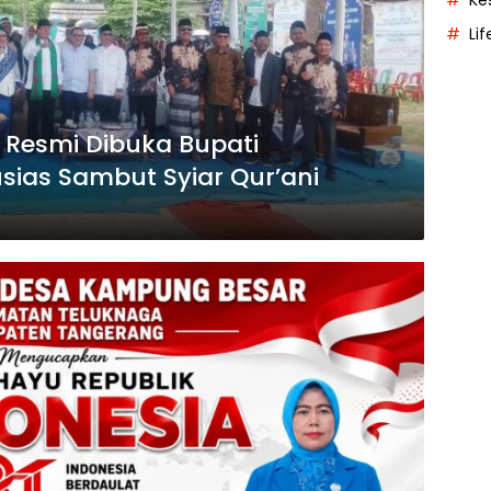
Ke
Lif
 Resmi Dibuka Bupati
ias Sambut Syiar Qur’ani