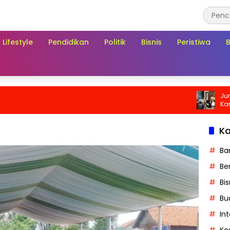
Lifestyle
Pendidikan
Politik
Bisnis
Peristiwa
Jurnalis 
Kantor FI
Bukan Se
Dugaan 
Ka
Ba
Ber
Bis
Bu
In