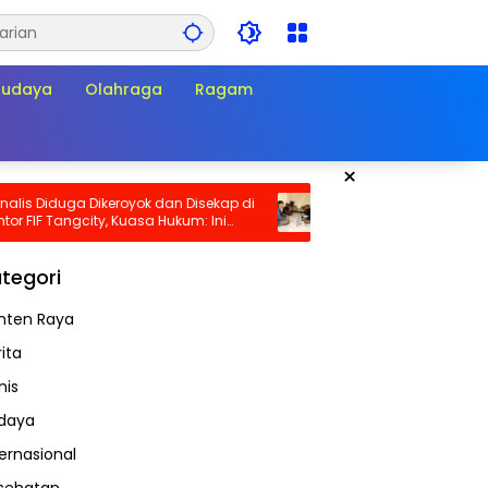
Budaya
Olahraga
Ragam
×
Diduga Dikeroyok dan Disekap di
PHK Empat Pengurus KSPN di P
F Tangcity, Kuasa Hukum: Ini
Industry Disorot, Diduga Bert
kadar Penganiayaan, Tapi
dengan Perlindungan Hak Bers
Pembungkaman Pers
tegori
nten Raya
ita
nis
daya
ternasional