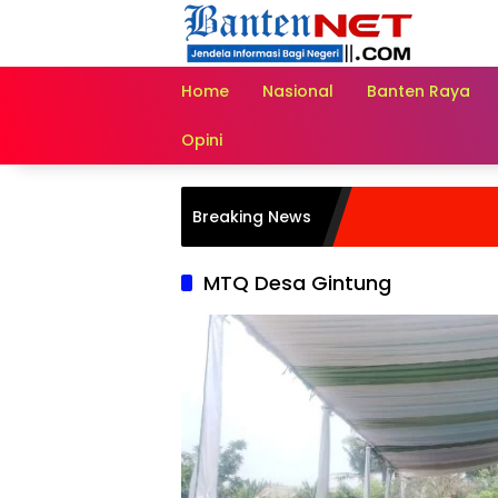
Langsung
ke
konten
Home
Nasional
Banten Raya
Opini
Breaking News
MTQ Desa Gintung