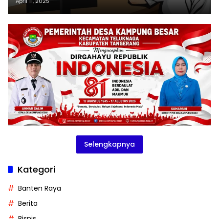
dan Diperiksa Propam
April 11, 2025
Selengkapnya
Kategori
Banten Raya
Berita
Bisnis