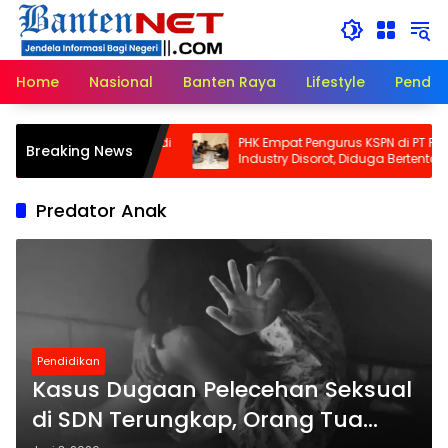
Langsung
ke
konten
Home
Nasional
Banten Raya
Lifestyle
Pendid
Dikeroyok dan Disekap di
PHK Empat Pengurus KSPN di PT Panar
Breaking News
ty, Kuasa Hukum: Ini
Industry Disorot, Diduga Bertentanga
enganiayaan, Tapi
dengan Perlindungan Hak Berserikat
gkaman Pers
Predator Anak
Pendidikan
Kasus Dugaan Pelecehan Seksual
di SDN Terungkap, Orang Tua