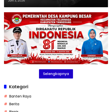
Korban Lapor Polisi
Juni 3, 2026
Selengkapnya
Kategori
Banten Raya
Berita
Bisnis