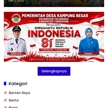
Satuan Pengelolaan Tingkat
Juni 2, 2026
Kecamatan
Selengkapnya
Kategori
Banten Raya
Berita
Bisnis