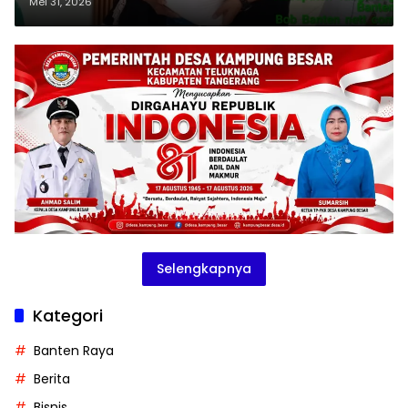
Goreng
Mei 31, 2026
Selengkapnya
Kategori
Banten Raya
Berita
Bisnis