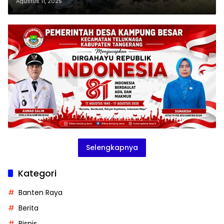
Taman Mangrove Ketapang,
Agustus 11, 2025
Mauk
Selengkapnya
Kategori
Banten Raya
Berita
Bisnis