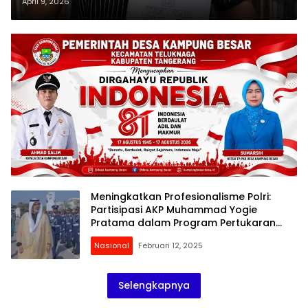
Setiawan atau Lebih Dikenal
April 9, 2026
Setiawan Rois di Dunia Literasi
Suarakan Refleksi Spiritual
Meningkatkan Profesionalisme Polri:
Partisipasi AKP Muhammad Yogie
Pratama dalam Program Pertukaran
Akademi Polisi di UEA
Nasional
Februari 12, 2025
Selengkapnya