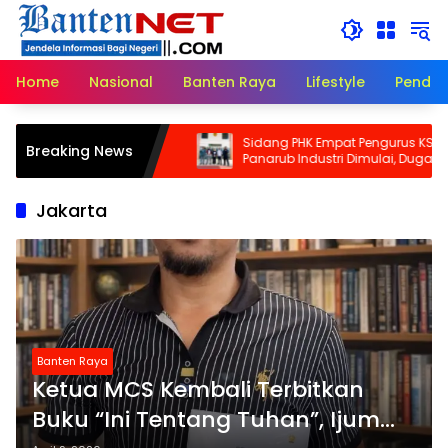
Langsung
ke
konten
Home
Nasional
Banten Raya
Lifestyle
Pendid
 Kunci Cadangan
Sidang PHK Empat Pengurus KSPN PT
Breaking News
nghemat Waktu dan
Panarub Industri Dimulai, Dugaan Uni
urat!
Busting Mulai Diuji di PHI
Jakarta
Banten Raya
Ketua MCS Kembali Terbitkan
Buku “Ini Tentang Tuhan”, Ijum