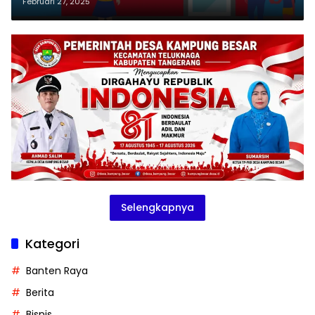
sebagai Subjek Ilmu
Februari 27, 2025
Pengetahuan, Seni dan Teknologi
Selengkapnya
Kategori
Banten Raya
Berita
Bisnis