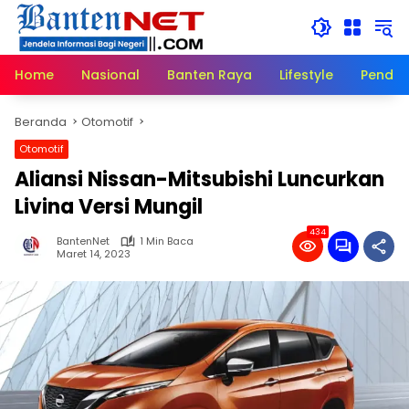
Langsung
ke
konten
Home
Nasional
Banten Raya
Lifestyle
Pendid
Beranda
Otomotif
Otomotif
Aliansi Nissan-Mitsubishi Luncurkan
Livina Versi Mungil
434
BantenNet
1 Min Baca
Maret 14, 2023