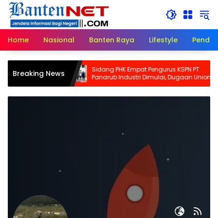
Langsung
ke
konten
Home
Nasional
Banten Raya
Lifestyle
Pendid
Cadangan
Sidang PHK Empat Pengurus KSPN PT
Breaking News
Waktu dan
Panarub Industri Dimulai, Dugaan Union
Busting Mulai Diuji di PHI