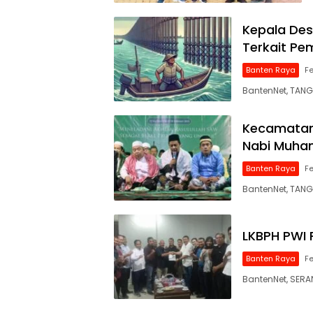
Kepala Des
Terkait Pe
Banten Raya
Fe
BantenNet, TANG
Kecamatan 
Nabi Muh
Banten Raya
Fe
BantenNet, TAN
LKBPH PWI 
Banten Raya
Fe
BantenNet, SER