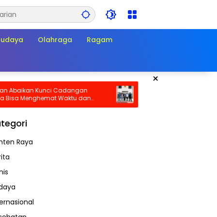
Budaya
Olahraga
Ragam
×
ikan Kunci Cadangan
Sidang PHK Empat Pengurus KSPN
a Menghemat Waktu dan
Panarub Industri Dimulai, Dugaan
t Darurat!
Busting Mulai Diuji di PHI
tegori
nten Raya
ita
nis
daya
ternasional