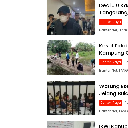
Deal…!!! K
Tangerang,
Banten Raya
Fe
BantenNet, TANG
Kesal Tida
Kampung G
Banten Raya
Fe
BantenNet, TAN
Warung Ese
Jelang Bul
Banten Raya
Fe
BantenNet, TAN
IKWI Kabup