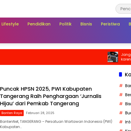
Lifestyle
Pendidikan
Politik
Bisnis
Peristiwa
Jangan Aba
karena Bis
Biaya di Saa
Ka
Ba
Puncak HPSN 2025, PWI Kabupaten
Ber
Tangerang Raih Penghargaan ‘Jurnalis
Hijau’ dari Pemkab Tangerang
Bis
Bu
Banten Raya
Februari 28, 2025
In
BantenNet, TANGERANG – Persatuan Wartawan Indonesia (PWI)
Kabupaten…