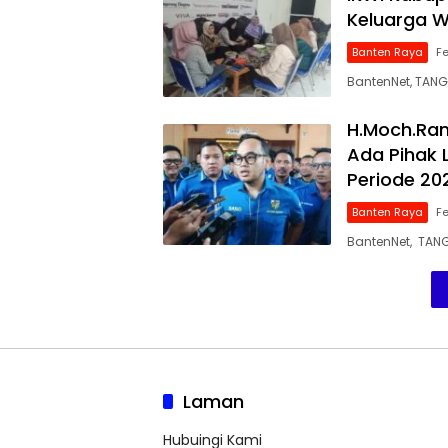
Keluarga 
Banten Raya
Fe
BantenNet, TANG
H.Moch.Ran
Ada Pihak 
Periode 20
Banten Raya
Fe
BantenNet, TANGE
Laman
Hubuingi Kami