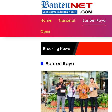
Langsung
ke
konten
Home
Nasional
Banten Raya
Opini
Breaking News
Banten Raya