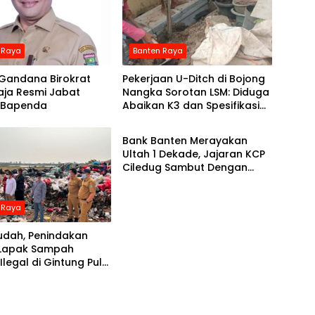
 Raya
Banten Raya
Gandana Birokrat
Pekerjaan U-Ditch di Bojong
aja Resmi Jabat
Nangka Sorotan LSM: Diduga
 Bapenda
Abaikan K3 dan Spesifikasi
Banten Raya
Teknis
Bank Banten Merayakan
Ultah 1 Dekade, Jajaran KCP
Ciledug Sambut Dengan
Keceriaan Dan Do’a.
 Raya
udah, Penindakan
 Lapak Sampah
Ilegal di Gintung Pulo
eroperasi