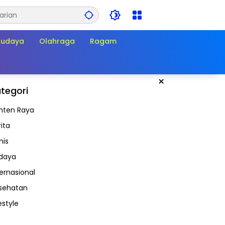
Budaya
Olahraga
Ragam
×
tegori
nten Raya
ita
nis
daya
ternasional
sehatan
estyle