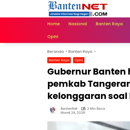
Langsung
ke
konten
Home
Nasional
Banten Raya
Opini
Beranda
Banten Raya
Banten Raya
Opini
Gubernur Banten 
pemkab Tangera
kelonggaran soal
BantenNet
3 Min Baca
Maret 29, 2026