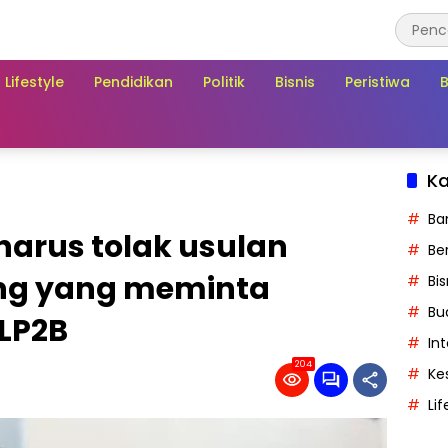
Lifestyle
Pendidikan
Politik
Bisnis
Peristiwa
Ka
Ba
harus tolak usulan
Ber
ng yang meminta
Bis
Bu
 LP2B
In
204
Ke
Lif