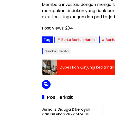
Membela investasi dengan mengorb
merupakan tindakan yang tidak be
eksistensi lingkungan dan pad terja
Post Views:
204
Tag:
Berita Banten Hari ini
Berit
Sumber Berita
Dubes Iran Kunjungi Kediaman
Pos Terkait
Banten Raya
Jurnalis Diduga Dikeroyok
dan Disekap di Kantor FIF