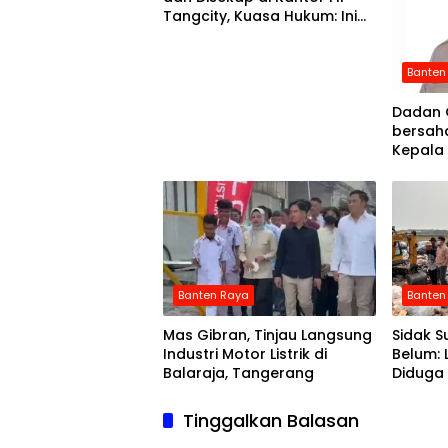
Tangcity, Kuasa Hukum: Ini
Bukan Sekadar
Penganiayaan, Tapi Dugaan
Pembungkaman Pers
Banten
Dadan 
bersah
Kepala
Banten Raya
Banten
Mas Gibran, Tinjau Langsung
Sidak S
Industri Motor Listrik di
Belum:
Balaraja, Tangerang
Diduga 
Masih B
Tinggalkan Balasan