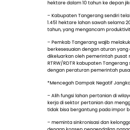
hektare dalam 10 tahun ke depan jika
– Kabupaten Tangerang sendiri telah
1.451 hektare lahan sawah selama 20
tahun, yang mengancam produktivit
– Pemkab Tangerang wajib melakuka
berkesesuaian dengan aturan yang a
dikeluarkan oleh pemerintah pusat
RTRW/RDTR kabupaten Tangerang saa
dengan peraturan pemerintah pusa
*Mencegah Dampak Negatif Jangka
– Alih fungsi lahan pertanian di wi
kerja di sektor pertanian dan meng
tidak bisa bergantung pada impor 
– meminta sinkronisasi dan kelong
dengan konsep pengendalian panga