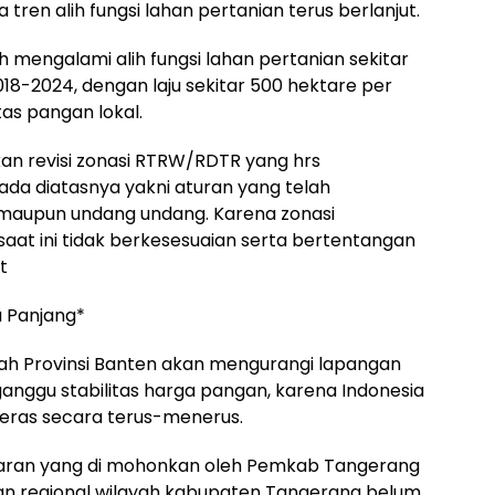
 tren alih fungsi lahan pertanian terus berlanjut.
 mengalami alih fungsi lahan pertanian sekitar
18-2024, dengan laju sekitar 500 hektare per
as pangan lokal.
n revisi zonasi RTRW/RDTR yang hrs
da diatasnya yakni aturan yang telah
 maupun undang undang. Karena zonasi
t ini tidak berkesesuaian serta bertentangan
t
 Panjang*
layah Provinsi Banten akan mengurangi lapangan
ganggu stabilitas harga pangan, karena Indonesia
beras secara terus-menerus.
garan yang di mohonkan oleh Pemkab Tangerang
n regional wilayah kabupaten Tangerang belum