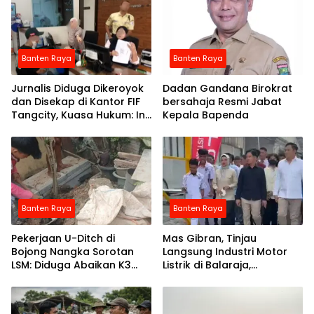
Banten Raya
Banten Raya
Jurnalis Diduga Dikeroyok
Dadan Gandana Birokrat
dan Disekap di Kantor FIF
bersahaja Resmi Jabat
Tangcity, Kuasa Hukum: Ini
Kepala Bapenda
Bukan Sekadar
Penganiayaan, Tapi
Dugaan Pembungkaman
Pers
Banten Raya
Banten Raya
Pekerjaan U-Ditch di
Mas Gibran, Tinjau
Bojong Nangka Sorotan
Langsung Industri Motor
LSM: Diduga Abaikan K3
Listrik di Balaraja,
dan Spesifikasi Teknis
Tangerang