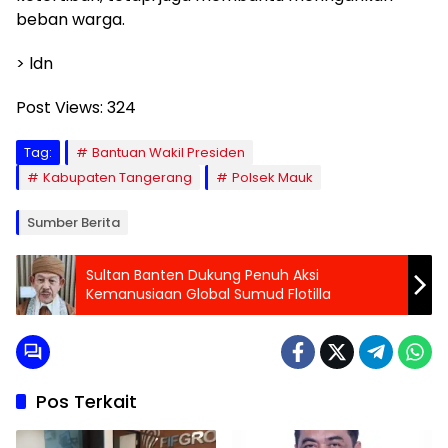
beban warga.
> ldn
Post Views:
324
Tag:
Bantuan Wakil Presiden
Kabupaten Tangerang
Polsek Mauk
Sumber Berita
Sultan Banten Dukung Penuh Aksi
Kemanusiaan Global Sumud Flotilla
Pos Terkait