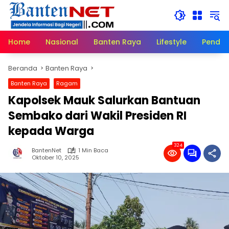
Langsung
ke
konten
Home
Nasional
Banten Raya
Lifestyle
Pendid
Beranda
Banten Raya
Banten Raya
Ragam
Kapolsek Mauk Salurkan Bantuan
Sembako dari Wakil Presiden RI
kepada Warga
324
BantenNet
1 Min Baca
Oktober 10, 2025