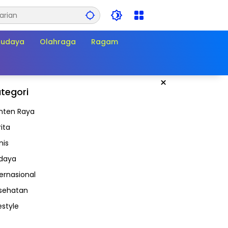
Budaya
Olahraga
Ragam
×
tegori
nten Raya
ita
nis
daya
ternasional
sehatan
estyle