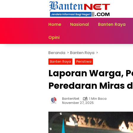
Langsung
ke
konten
Home
Nasional
Banten Raya
Opini
Beranda
Banten Raya
Banten Raya
Peristiwa
Laporan Warga, P
Peredaran Miras 
BantenNet
1 Min Baca
November 27, 2025