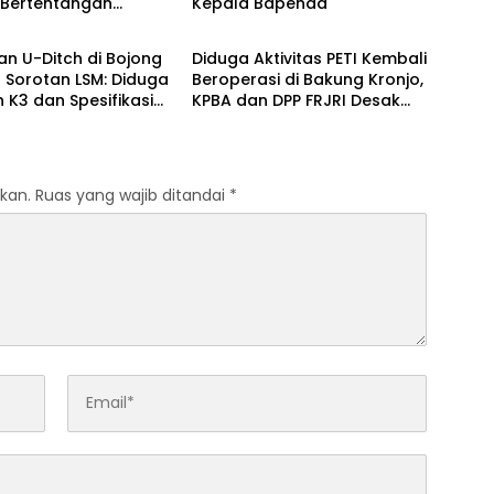
 Bertentangan
Kepala Bapenda
 Raya
Peristiwa
 Perlindungan Hak
kat
an U-Ditch di Bojong
Diduga Aktivitas PETI Kembali
 Sorotan LSM: Diduga
Beroperasi di Bakung Kronjo,
 K3 dan Spesifikasi
KPBA dan DPP FRJRI Desak
APH Turun Tangan
kan.
Ruas yang wajib ditandai
*