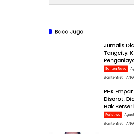
Baca Juga
Jurnalis Di
Tangcity, 
Penganiay
Banten Raya
A
BantenNet, TAN
PHK Empat 
Disorot, D
Hak Berser
Peristiwa
Agust
BantenNet, TAN