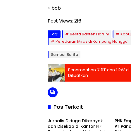
> bob
Post Views:
216
Tag:
Berita Banten Hari ini
Kabu
Peredaran Miras di Kampung Nanggul
Sumber Berita
Penambahan 7 RT dan 1 RW di 
Dilibatkan
Pos Terkait
Banten Raya
Peristi
Jurnalis Diduga Dikeroyok
PHK Emp
dan Disekap di Kantor FIF
PT Pana