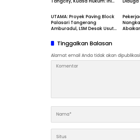
Tangcity, Kuasa Hukum: Ini
Diduga
Peristiwa
Banten
Bukan Sekadar
dengan
Penganiayaan, Tapi Dugaan
Berseri
UTAMA: Proyek Paving Block
Pekerja
Pembungkaman Pers
Palasari Tangerang
Nangka
Amburadul, LSM Desak Usut
Abaikan
Potensi Kerugian Negara
Teknis
Tinggalkan Balasan
Alamat email Anda tidak akan dipublikasi