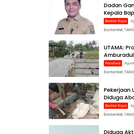
Dadan Gand
Kepala Ba
Banten Raya
A
BantenNet, TAN
UTAMA: Pro
Amburadul,
Peristiwa
Agust
BantenNet, TAN
Pekerjaan 
Diduga Aba
Banten Raya
A
BantenNet, TANG
Diduga Akt