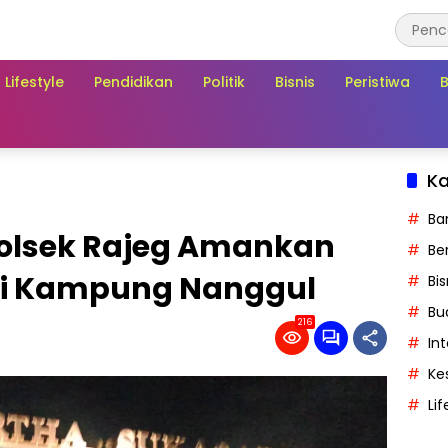
Lifestyle
Pendidikan
Politik
Bisnis
Peristiwa
Ka
Ba
olsek Rajeg Amankan
Ber
di Kampung Nanggul
Bis
Bu
216
In
Ke
Lif