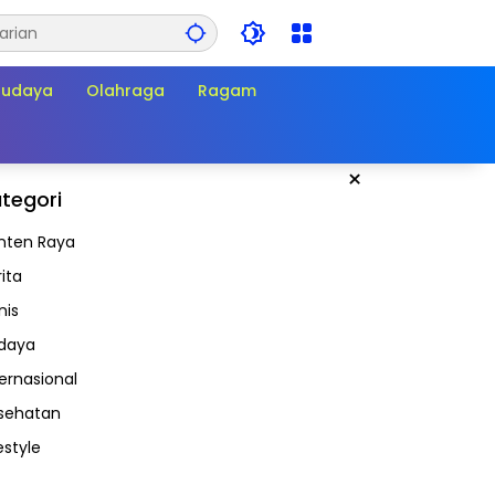
Budaya
Olahraga
Ragam
×
tegori
nten Raya
ita
nis
daya
ternasional
sehatan
estyle