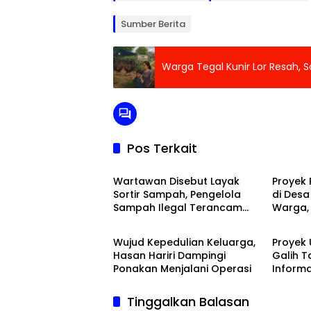
Sumber Berita
Warga Tegal Kunir Lor Resah,
Pos Terkait
Peristiwa
Banten
Wartawan Disebut Layak
Proyek
Sortir Sampah, Pengelola
di Desa
Sampah Ilegal Terancam
Warga,
Ragam
Raga
Dilaporkan
Informa
Wujud Kepedulian Keluarga,
Proyek
Hasan Hariri Dampingi
Galih 
Ponakan Menjalani Operasi
Informa
Pertan
Anggar
Tinggalkan Balasan