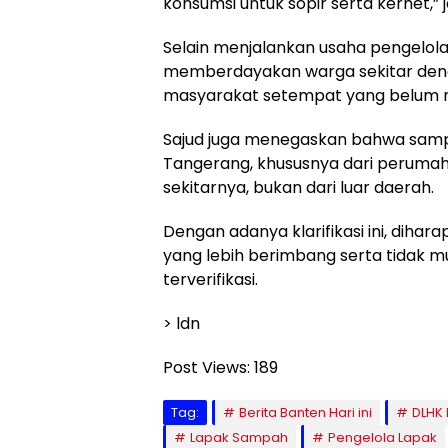
konsumsi untuk sopir serta kernet,” 
Selain menjalankan usaha pengelola
memberdayakan warga sekitar den
masyarakat setempat yang belum me
Sajud juga menegaskan bahwa sampa
Tangerang, khususnya dari perumaha
sekitarnya, bukan dari luar daerah.
Dengan adanya klarifikasi ini, dih
yang lebih berimbang serta tidak m
terverifikasi.
> ldn
Post Views:
189
Tag:
Berita Banten Hari ini
DLHK
Lapak Sampah
Pengelola Lapak