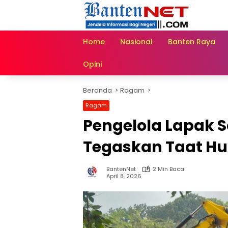
Langsung
ke
konten
Home
Nasional
Banten Raya
Opini
Beranda
Ragam
Ragam
Pengelola Lapak 
Tegaskan Taat Hu
BantenNet
2 Min Baca
April 8, 2026