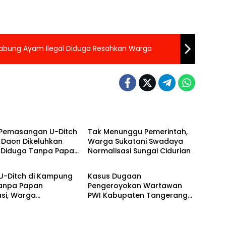
 Sabung Ayam Ilegal Diduga Resahkan Warga
 Raya
Banten Raya
 Pemasangan U-Ditch
Tak Menunggu Pemerintah,
 Daon Dikeluhkan
Warga Sukatani Swadaya
 Diduga Tanpa Papan
Normalisasi Sungai Cidurian
m
Banten Raya
si dan Abaikan K3
 U-Ditch di Kampung
Kasus Dugaan
Tanpa Papan
Pengeroyokan Wartawan
si, Warga
PWI Kabupaten Tangerang
yakan Transparansi
Berlanjut, Polres Tangsel
an
Terbitkan SP2HP Ke-2