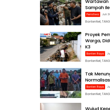
Wartawan D
Sampah Ile
Peristiwa
Juli 
BantenNet, TAN
Proyek Pem
Warga, Did
K3
Banten Raya
Ju
BantenNet, TANG
Tak Menun
Normalisas
Banten Raya
Ju
BantenNet, TAN
Wujud Kepe