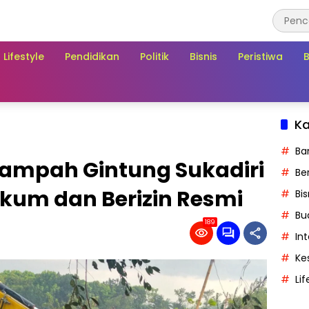
Lifestyle
Pendidikan
Politik
Bisnis
Peristiwa
Ka
Ba
Sampah Gintung Sukadiri
Ber
kum dan Berizin Resmi
Bis
Bu
189
In
Ke
Lif