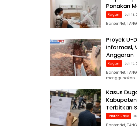
Ponakan Me
Ragam
Juli 19
BantenNet, TAN
Proyek U-D
Informasi,
Anggaran
Ragam
Juli 18
BantenNet, TAN
menggunakan…
Kasus Dug
Kabupaten 
Terbitkan 
Banten Raya
Ju
BantenNet, TANG