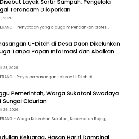
isebut Layak Sortir Sampah, Pengelola
gal Terancam Dilaporkan
30, 2026
GERANG – Pernyataan yang diduga merendahkan profesi…
asangan U-Ditch di Desa Daon Dikeluhkan
uga Tanpa Papan Informasi dan Abaikan
li 28, 2026
ERANG – Proyek pemasangan saluran U-Ditch di…
ggu Pemerintah, Warga Sukatani Swadaya
i Sungai Cidurian
li 26, 2026
GERANG – Warga Kelurahan Sukatani, Kecamatan Rajeg,…
dulian Keluarga, Hasan Hariri Dampingi