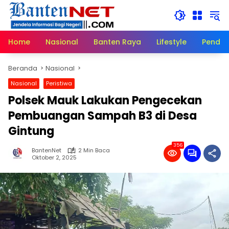
Langsung
ke
konten
Home
Nasional
Banten Raya
Lifestyle
Pendid
Beranda
Nasional
Nasional
Peristiwa
Polsek Mauk Lakukan Pengecekan
Pembuangan Sampah B3 di Desa
Gintung
356
BantenNet
2 Min Baca
Oktober 2, 2025