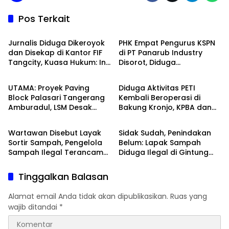
Pos Terkait
Banten Raya
Peristiwa
Jurnalis Diduga Dikeroyok
PHK Empat Pengurus KSPN
dan Disekap di Kantor FIF
di PT Panarub Industry
Tangcity, Kuasa Hukum: Ini
Disorot, Diduga
Peristiwa
Peristiwa
Bukan Sekadar
Bertentangan dengan
Penganiayaan, Tapi
Perlindungan Hak
UTAMA: Proyek Paving
Diduga Aktivitas PETI
Dugaan Pembungkaman
Berserikat
Block Palasari Tangerang
Kembali Beroperasi di
Pers
Amburadul, LSM Desak
Bakung Kronjo, KPBA dan
Peristiwa
Banten Raya
Usut Potensi Kerugian
DPP FRJRI Desak APH Turun
Negara
Tangan
Wartawan Disebut Layak
Sidak Sudah, Penindakan
Sortir Sampah, Pengelola
Belum: Lapak Sampah
Sampah Ilegal Terancam
Diduga Ilegal di Gintung
Dilaporkan
Pulo Masih Beroperasi
Tinggalkan Balasan
Alamat email Anda tidak akan dipublikasikan.
Ruas yang
wajib ditandai
*