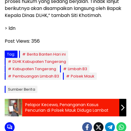
proses hukum yang sedang berjalan. Tindak lanjut
berikutnya akan disampaikan langsung oleh Bapak
Kepala Dinas DLHK,” tambah Siti Khotimah.
> ldn
Post Views:
356
Tag:
Berita Banten Hari ini
DLHK Kabupaten Tangerang
Kabupaten Tangerang
Limbah B3
Pembuangan Limbah B3
Polsek Mauk
Sumber Berita
Pelapor Kecewa, Penanganan Kasus
Pencurian di Polsek Mauk Diduga Lambat