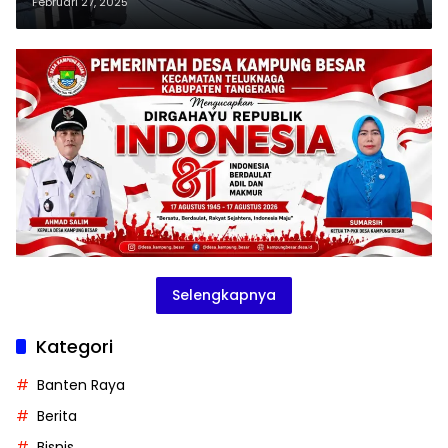
Rapihkan
Februari 27, 2025
Selengkapnya
Kategori
Banten Raya
Berita
Bisnis