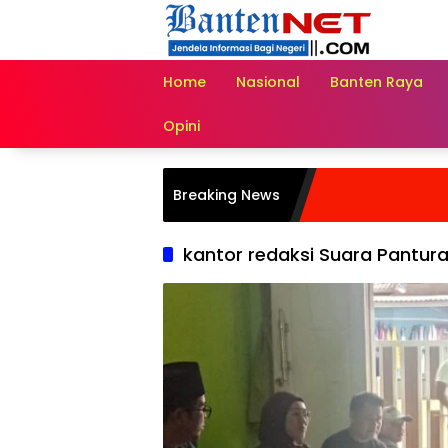
Langsung
ke
konten
Home
Nasional
Banten Raya
Opini
Breaking News
kantor redaksi Suara Pantur