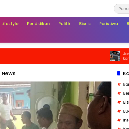
Lifestyle
Pendidikan
Politik
Bisnis
Peristiwa
Jangan Ab
karena Bi
Biaya di S
a News
Ka
Ba
Ber
Bis
Bu
In