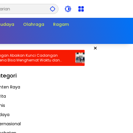
Budaya
Olahraga
Ragam
×
aikan Kunci Cadangan
Sidang PHK Empat Pengurus KSP
sa Menghemat Waktu dan
Panarub Industri Dimulai, Duga
aat Darurat!
Busting Mulai Diuji di PHI
tegori
nten Raya
ita
nis
daya
ternasional