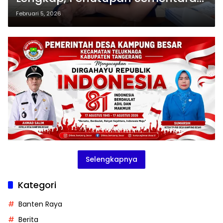
Dipertanyakan
Februari 5, 2026
Selengkapnya
Kategori
Banten Raya
Berita