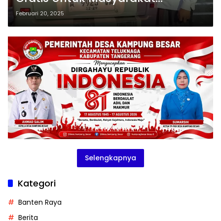
Kabupaten Tangerang
Februari 20, 2025
Selengkapnya
Kategori
Banten Raya
Berita