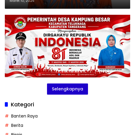
Pelecehan Siswa di Kecamatan
Maret 10, 2025
Jambe
Selengkapnya
Kategori
Banten Raya
Berita
Bisnis