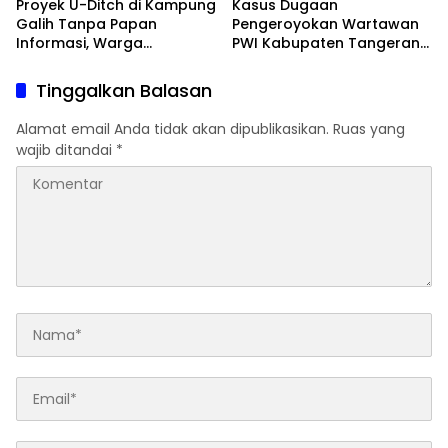
Proyek U-Ditch di Kampung
Kasus Dugaan
Galih Tanpa Papan
Pengeroyokan Wartawan
Informasi, Warga
PWI Kabupaten Tangerang
Pertanyakan Transparansi
Berlanjut, Polres Tangsel
Anggaran
Terbitkan SP2HP Ke-2
Tinggalkan Balasan
Alamat email Anda tidak akan dipublikasikan.
Ruas yang
wajib ditandai
*