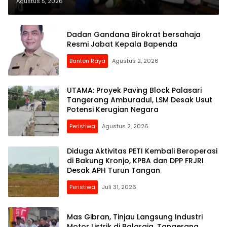
Kuasa Hukum: Ini Bukan Sekadar
Agustus 5, 2026
Penganiayaan, Tapi Dugaan
Pembungkaman Pers
Dadan Gandana Birokrat bersahaja
Resmi Jabat Kepala Bapenda
Banten Raya
Agustus 2, 2026
UTAMA: Proyek Paving Block Palasari
Tangerang Amburadul, LSM Desak Usut
Potensi Kerugian Negara
Peristiwa
Agustus 2, 2026
Diduga Aktivitas PETI Kembali Beroperasi
di Bakung Kronjo, KPBA dan DPP FRJRI
Desak APH Turun Tangan
Peristiwa
Juli 31, 2026
Mas Gibran, Tinjau Langsung Industri
Motor Listrik di Balaraja, Tangerang