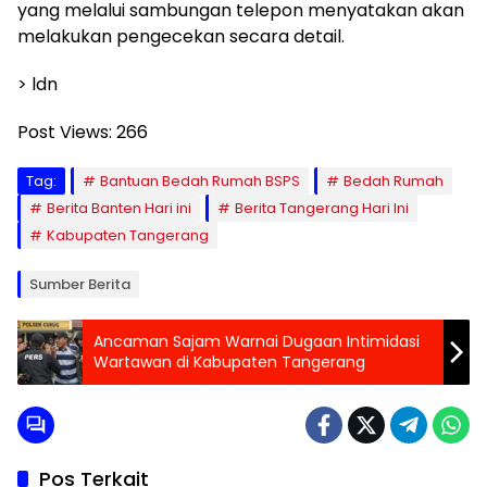
yang melalui sambungan telepon menyatakan akan
melakukan pengecekan secara detail.
> ldn
Post Views:
266
Tag:
Bantuan Bedah Rumah BSPS
Bedah Rumah
Berita Banten Hari ini
Berita Tangerang Hari Ini
Kabupaten Tangerang
Sumber Berita
Ancaman Sajam Warnai Dugaan Intimidasi
Wartawan di Kabupaten Tangerang
Pos Terkait
Banten Raya
Peristiwa