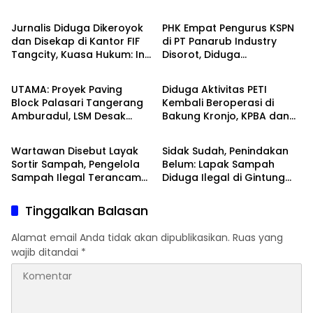
Jurnalis Diduga Dikeroyok
PHK Empat Pengurus KSPN
dan Disekap di Kantor FIF
di PT Panarub Industry
Tangcity, Kuasa Hukum: Ini
Disorot, Diduga
Peristiwa
Peristiwa
Bukan Sekadar
Bertentangan dengan
Penganiayaan, Tapi
Perlindungan Hak
UTAMA: Proyek Paving
Diduga Aktivitas PETI
Dugaan Pembungkaman
Berserikat
Block Palasari Tangerang
Kembali Beroperasi di
Pers
Amburadul, LSM Desak
Bakung Kronjo, KPBA dan
Peristiwa
Banten Raya
Usut Potensi Kerugian
DPP FRJRI Desak APH Turun
Negara
Tangan
Wartawan Disebut Layak
Sidak Sudah, Penindakan
Sortir Sampah, Pengelola
Belum: Lapak Sampah
Sampah Ilegal Terancam
Diduga Ilegal di Gintung
Dilaporkan
Pulo Masih Beroperasi
Tinggalkan Balasan
Alamat email Anda tidak akan dipublikasikan.
Ruas yang
wajib ditandai
*