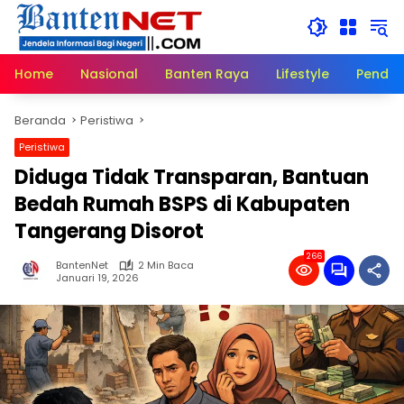
Langsung
ke
konten
Home
Nasional
Banten Raya
Lifestyle
Pendid
Beranda
Peristiwa
Peristiwa
Diduga Tidak Transparan, Bantuan
Bedah Rumah BSPS di Kabupaten
Tangerang Disorot
266
BantenNet
2 Min Baca
Januari 19, 2026