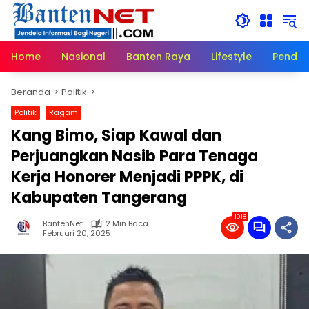
Langsung
ke
konten
Home
Nasional
Banten Raya
Lifestyle
Pendid
Beranda
Politik
Politik
Ragam
Kang Bimo, Siap Kawal dan
Perjuangkan Nasib Para Tenaga
Kerja Honorer Menjadi PPPK, di
Kabupaten Tangerang
1018
BantenNet
2 Min Baca
Februari 20, 2025