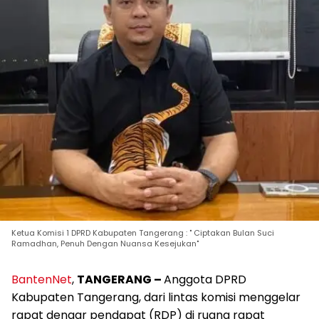
Ketua Komisi 1 DPRD Kabupaten Tangerang : " Ciptakan Bulan Suci
Ramadhan, Penuh Dengan Nuansa Kesejukan"
BantenNet
,
TANGERANG –
Anggota DPRD
Kabupaten Tangerang, dari lintas komisi menggelar
rapat dengar pendapat (RDP) di ruang rapat