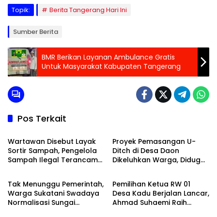
Topik:
Berita Tangerang Hari Ini
Sumber Berita
BMR Berikan Layanan Ambulance Gratis
Untuk Masyarakat Kabupaten Tangerang
Pos Terkait
Peristiwa
Banten Raya
Wartawan Disebut Layak
Proyek Pemasangan U-
Sortir Sampah, Pengelola
Ditch di Desa Daon
Sampah Ilegal Terancam
Dikeluhkan Warga, Diduga
Banten Raya
Politik
Dilaporkan
Tanpa Papan Informasi
dan Abaikan K3
Tak Menunggu Pemerintah,
Pemilihan Ketua RW 01
Warga Sukatani Swadaya
Desa Kadu Berjalan Lancar,
Normalisasi Sungai
Ahmad Suhaemi Raih
Ragam
Ragam
Cidurian
Kemenangan Telak