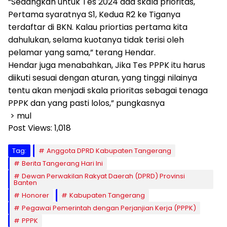
“Sedangkan untuk Tes 2024 ada skala prioritas,
Pertama syaratnya S1, Kedua R2 ke Tiganya
terdaftar di BKN. Kalau priortias pertama kita
dahulukan, selama kuotanya tidak terisi oleh
pelamar yang sama,” terang Hendar.
Hendar juga menabahkan, Jika Tes PPPK itu harus
diikuti sesuai dengan aturan, yang tinggi nilainya
tentu akan menjadi skala prioritas sebagai tenaga
PPPK dan yang pasti lolos,” pungkasnya
> mul
Post Views:
1,018
Tag:
Anggota DPRD Kabupaten Tangerang
Berita Tangerang Hari Ini
Dewan Perwakilan Rakyat Daerah (DPRD) Provinsi
Banten
Honorer
Kabupaten Tangerang
Pegawai Pemerintah dengan Perjanjian Kerja (PPPK)
PPPK