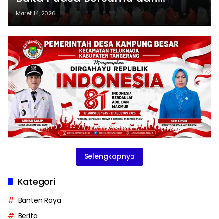
Santunan Anak Yatim
Maret 14, 2026
Selengkapnya
Kategori
Banten Raya
Berita