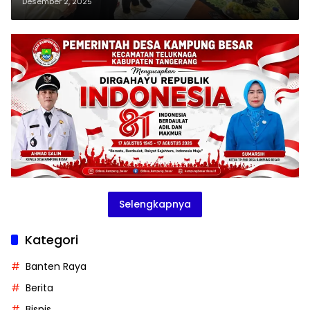
Mengaku Tak Pernah Dilibatkan
Desember 2, 2025
Selengkapnya
Kategori
Banten Raya
Berita
Bisnis