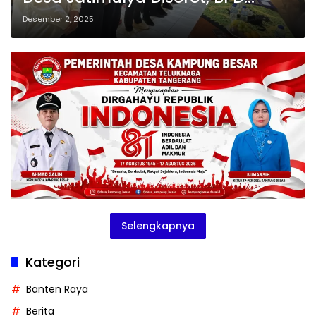
Mengaku Tak Pernah Dilibatkan
Desember 2, 2025
Selengkapnya
Kategori
Banten Raya
Berita