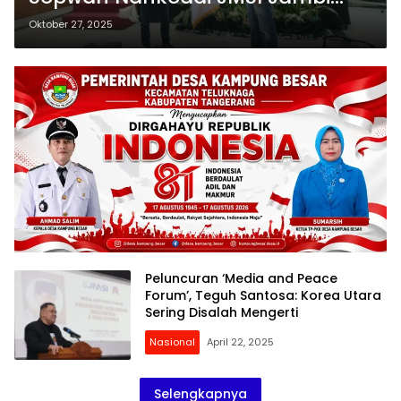
2025-2030
Oktober 27, 2025
Peluncuran ‘Media and Peace
Forum’, Teguh Santosa: Korea Utara
Sering Disalah Mengerti
Nasional
April 22, 2025
Selengkapnya