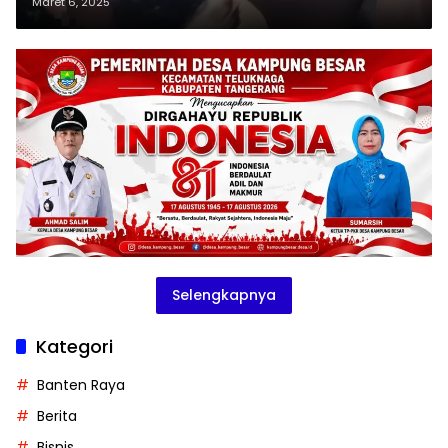
Masyarakat Desa Jeungjing
Maret 6, 2025
Kecamatan Cisoka
Selengkapnya
Kategori
Banten Raya
Berita
Bisnis