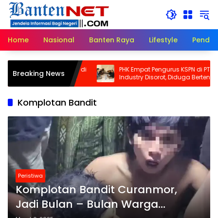
Langsung
ke
konten
Home
Nasional
Banten Raya
Lifestyle
Pendid
 Dikeroyok dan Disekap di
PHK Empat Pengurus KSPN di PT Pana
Breaking News
ity, Kuasa Hukum: Ini
Industry Disorot, Diduga Bertentang
Penganiayaan, Tapi
dengan Perlindungan Hak Berserikat
ngkaman Pers
Komplotan Bandit
Peristiwa
Komplotan Bandit Curanmor,
Jadi Bulan – Bulan Warga