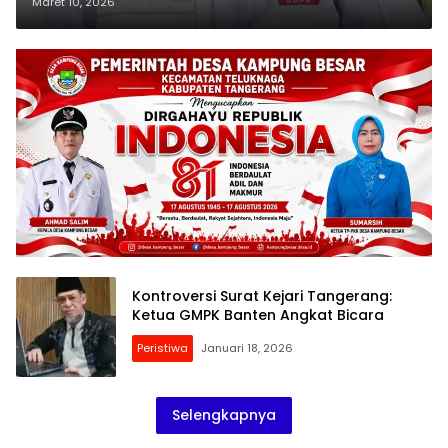
Minta Bukti Nyata Bagi
Maret 10, 2026
Masyarakat
Kontroversi Surat Kejari Tangerang:
Ketua GMPK Banten Angkat Bicara
Peristiwa
Januari 18, 2026
Selengkapnya