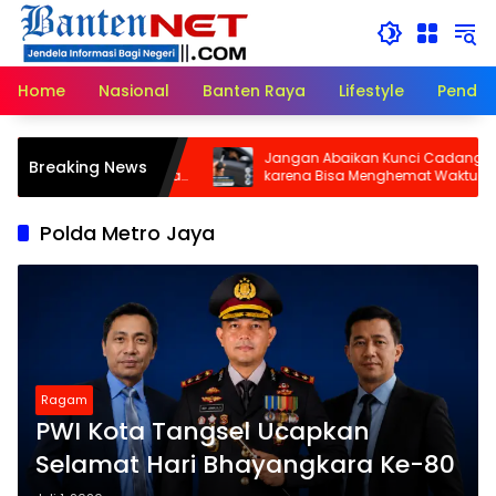
Langsung
ke
konten
Home
Nasional
Banten Raya
Lifestyle
Pendid
atan Teluknaga,
Jangan Abaikan Kunci Cadangan
Breaking News
dan Komitmen Pelayanan
karena Bisa Menghemat Waktu dan
t
Biaya di Saat Darurat!
Polda Metro Jaya
Ragam
PWI Kota Tangsel Ucapkan
Selamat Hari Bhayangkara Ke-80