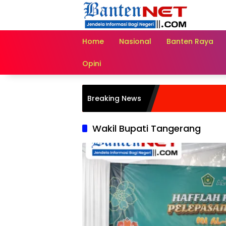
Langsung
ke
konten
Home
Nasional
Banten Raya
Opini
Breaking News
Wakil Bupati Tangerang