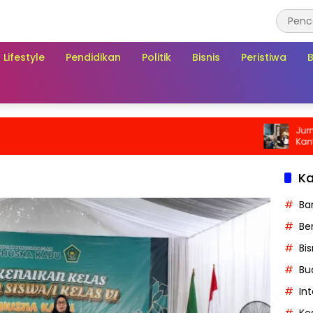
Lifestyle
Pendidikan
Politik
Bisnis
Peristiwa
Jurnalis 
Kantor FI
Bukan Se
Dugaan 
Ka
Ba
Ber
Bis
Bu
In