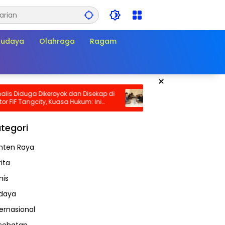
Budaya
Olahraga
Ragam
×
Diduga Dikeroyok dan Disekap di
PHK Empat Pengurus KSPN di P
F Tangcity, Kuasa Hukum: Ini
Industry Disorot, Diduga Bert
kadar Penganiayaan, Tapi
dengan Perlindungan Hak Bers
Pembungkaman Pers
tegori
nten Raya
ita
nis
daya
ternasional