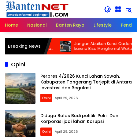
Langsung
ke
konten
Home
Nasional
Banten Raya
Lifestyle
Pendid
matan Teluknaga,
Jangan Abaikan Kunci Cadangan
Breaking News
 dan Komitmen Pelayanan
karena Bisa Menghemat Waktu dan
at
Biaya di Saat Darurat!
Opini
Perpres 4/2026 Kunci Lahan Sawah,
Kabupaten Tangerang Terjepit di Antara
Investasi dan Regulasi
Opini
April 29, 2026
Diduga Balas Budi politik: Pokir Dan
Korporasi jadi lahan Korupsi
Opini
April 29, 2026