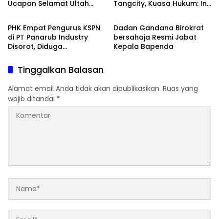
Ucapan Selamat Ultah
Tangcity, Kuasa Hukum: Ini
Peristiwa
Banten Raya
Pada Founder KlikBeritaTV.
Bukan Sekadar
Penganiayaan, Tapi
PHK Empat Pengurus KSPN
Dadan Gandana Birokrat
Dugaan Pembungkaman
di PT Panarub Industry
bersahaja Resmi Jabat
Pers
Disorot, Diduga
Kepala Bapenda
Bertentangan dengan
Perlindungan Hak
Tinggalkan Balasan
Berserikat
Alamat email Anda tidak akan dipublikasikan.
Ruas yang
wajib ditandai
*