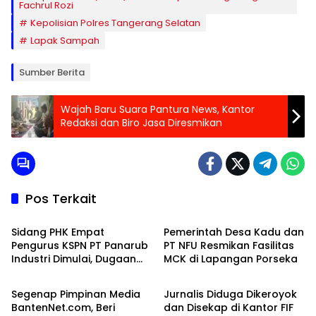
Fachrul Rozi
Kepolisian Polres Tangerang Selatan
Lapak Sampah
Sumber Berita
Wajah Baru Suara Pantura News, Kantor
Redaksi dan Biro Jasa Diresmikan
Pos Terkait
Bisnis
Banten Raya
Sidang PHK Empat
Pemerintah Desa Kadu dan
Pengurus KSPN PT Panarub
PT NFU Resmikan Fasilitas
Industri Dimulai, Dugaan
MCK di Lapangan Porseka
Banten Raya
Banten Raya
Union Busting Mulai Diuji di
PHI
Segenap Pimpinan Media
Jurnalis Diduga Dikeroyok
BantenNet.com, Beri
dan Disekap di Kantor FIF