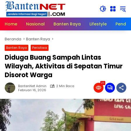
Langsung
ke
konten
Home
Nasional
Banten Raya
Lifestyle
Pendid
Beranda
Banten Raya
Banten Raya
Peristiwa
Diduga Buang Sampah Lintas
Wilayah, Aktivitas di Sepatan Timur
Disorot Warga
211
BantenNet Admin
2 Min Baca
Februari 16, 2026