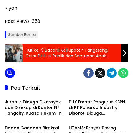
> yan
Post Views:
358
Sumber Berita
Hut ke-9 Bapera Kabupaten Tangerang,
Gelar Diskusi Publik dan Santunan Anak
Yatim
Pos Terkait
Banten Raya
Peristiwa
Jurnalis Diduga Dikeroyok
PHK Empat Pengurus KSPN
dan Disekap di Kantor FIF
di PT Panarub Industry
Tangcity, Kuasa Hukum: Ini
Disorot, Diduga
Banten Raya
Peristiwa
Bukan Sekadar
Bertentangan dengan
Penganiayaan, Tapi
Perlindungan Hak
Dadan Gandana Birokrat
UTAMA: Proyek Paving
Dugaan Pembungkaman
Berserikat