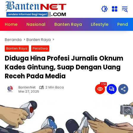
Langsung
ke
konten
Home
Nasional
Banten Raya
Lifestyle
Pendid
Beranda
Banten Raya
Banten Raya
Peristiwa
Diduga Hina Profesi Jurnalis Oknum
Kades Gintung, Suap Dengan Uang
Receh Pada Media
358
BantenNet
2 Min Baca
Mei 27, 2025