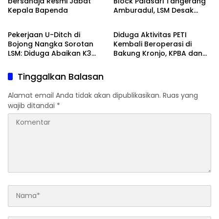
bersahaja Resmi Jabat
Block Palasari Tangerang
Pers
Kepala Bapenda
Amburadul, LSM Desak
Banten Raya
Peristiwa
Usut Potensi Kerugian
Negara
Pekerjaan U-Ditch di
Diduga Aktivitas PETI
Bojong Nangka Sorotan
Kembali Beroperasi di
LSM: Diduga Abaikan K3
Bakung Kronjo, KPBA dan
dan Spesifikasi Teknis
DPP FRJRI Desak APH Turun
Tangan
Tinggalkan Balasan
Alamat email Anda tidak akan dipublikasikan.
Ruas yang
wajib ditandai
*