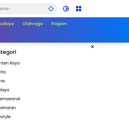
Budaya
Olahraga
Ragam
×
tegori
nten Raya
ita
nis
daya
ternasional
sehatan
estyle