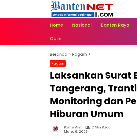
Langsung
ke
konten
Home
Nasional
Banten Raya
Opini
Beranda
Ragam
Ragam
Laksankan Surat 
Tangerang, Trant
Monitoring dan 
Hiburan Umum
BantenNet
2 Min Baca
Maret 6, 2025