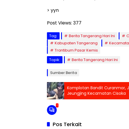
> yyn
Post Views:
377
Tag:
Berita Tangerang Hari Ini
C
Kabupaten Tangerang
Kecamatan
Trantibum Pasar Kemis
Topik:
Berita Tangerang Hari Ini
Sumber Berita
Komplotan Bandit Curanmor, J
Jeungjing Kecamatan Cisoka
1
Pos Terkait
Peristiwa
Banten