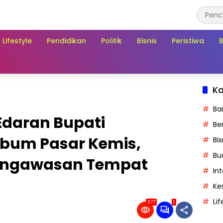
Lifestyle
Pendidikan
Politik
Bisnis
Peristiwa
Ka
Ba
Edaran Bupati
Ber
ibum Pasar Kemis,
Bis
Bu
Pengawasan Tempat
In
Ke
Lif
377
1