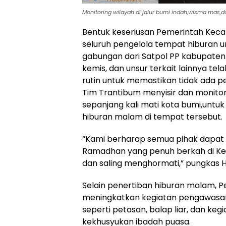
Monitoring wilayah di jalur bumi indah,wisma mas,d
Bentuk keseriusan Pemerintah Kec
seluruh pengelola tempat hiburan 
gabungan dari Satpol PP kabupate
kemis, dan unsur terkait lainnya t
rutin untuk memastikan tidak ada p
Tim Trantibum menyisir dan monitori
sepanjang kali mati kota bumi,untuk
hiburan malam di tempat tersebut.
“Kami berharap semua pihak dapat
Ramadhan yang penuh berkah di Keca
dan saling menghormati,” pungkas 
Selain penertiban hiburan malam, 
meningkatkan kegiatan pengawasan
seperti petasan, balap liar, dan ke
kekhusyukan ibadah puasa.