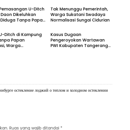
 Pemasangan U-Ditch
Tak Menunggu Pemerintah,
 Daon Dikeluhkan
Warga Sukatani Swadaya
 Diduga Tanpa Papan
Normalisasi Sungai Cidurian
m
Banten Raya
si dan Abaikan K3
 U-Ditch di Kampung
Kasus Dugaan
Tanpa Papan
Pengeroyokan Wartawan
si, Warga
PWI Kabupaten Tangerang
yakan Transparansi
Berlanjut, Polres Tangsel
an
Terbitkan SP2HP Ke-2
ринбурге
остекление лоджий
о теплом и холодном остеклении
kan.
Ruas yang wajib ditandai
*