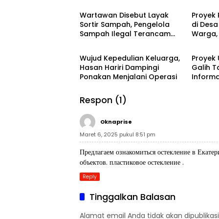
Wartawan Disebut Layak
Proyek
Sortir Sampah, Pengelola
di Desa
Sampah Ilegal Terancam
Warga,
Ragam
Raga
Dilaporkan
Informa
Wujud Kepedulian Keluarga,
Proyek
Hasan Hariri Dampingi
Galih 
Ponakan Menjalani Operasi
Informa
Pertan
Anggar
Respon (1)
Oknaprise
Maret 6, 2025 pukul 8:51 pm
Предлагаем ознакомиться остекление в Екате
объектов. пластиковое остекление .
Reply
Tinggalkan Balasan
Alamat email Anda tidak akan dipublikasi