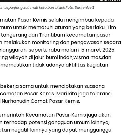
an sepanjang kali mati kota bumi
,(
dok.Foto: BantenNet
)
amatan Pasar Kemis selalu mengimbau kepada
umum untuk mematuhi aturan yang berlaku. Tim
n tangerang dan Trantibum kecamatan pasar
elah melakukan monitoring dan pengawasan secara
elanggaran, seperti, rabu malam 5 maret 2025.
ng wilayah di jalur bumi indah,wisma mas,dan
 memastikan tidak adanya aktifitas kegiatan
 bekerja sama untuk menciptakan suasana
matan Pasar Kemis. Mari kita jaga toleransi
H.Nurhanudin Camat Pasar Kemis.
Pemerintah Kecamatan Pasar Kemis juga akan
 terhadap potensi gangguan umum lainnya,
giatan negatif lainnya yang dapat mengganggu