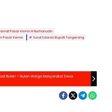
amat Pasar Kemis H.Nurhanudin
 Pasar Kemis
Surat Edaran Bupati Tangerang
adi Bulan – Bulan Warga Masyarakat Desa
 Raya
Banten Raya