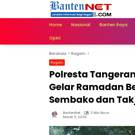
Langsung
ke
konten
Home
Nasional
Banten Raya
Opini
Beranda
Ragam
Ragam
Polresta Tangera
Gelar Ramadan Be
Sembako dan Takj
BantenNet
2 Min Baca
Maret 11, 2026