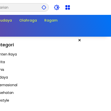
Budaya
Olahraga
Ragam
×
tegori
nten Raya
ita
nis
daya
ternasional
sehatan
estyle