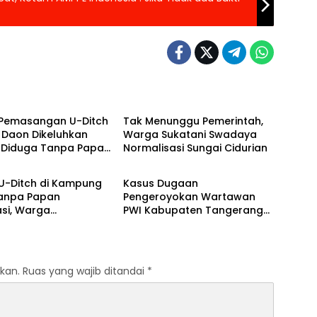
 Raya
Banten Raya
 Pemasangan U-Ditch
Tak Menunggu Pemerintah,
 Daon Dikeluhkan
Warga Sukatani Swadaya
 Diduga Tanpa Papan
Normalisasi Sungai Cidurian
m
Banten Raya
si dan Abaikan K3
 U-Ditch di Kampung
Kasus Dugaan
Tanpa Papan
Pengeroyokan Wartawan
si, Warga
PWI Kabupaten Tangerang
yakan Transparansi
Berlanjut, Polres Tangsel
an
Terbitkan SP2HP Ke-2
kan.
Ruas yang wajib ditandai
*