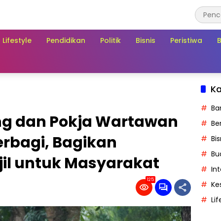
Lifestyle
Pendidikan
Politik
Bisnis
Peristiwa
Ka
Ba
ng dan Pokja Wartawan
Ber
rbagi, Bagikan
Bis
Bu
il untuk Masyarakat
In
125
Ke
Lif