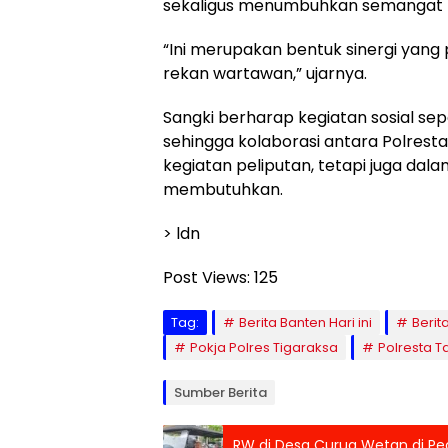
sekaligus menumbuhkan semangat 
“Ini merupakan bentuk sinergi yang 
rekan wartawan,” ujarnya.
Sangki berharap kegiatan sosial sepe
sehingga kolaborasi antara Polrest
kegiatan peliputan, tetapi juga da
membutuhkan.
> ldn
Post Views:
125
Tag:
Berita Banten Hari ini
Berit
Pokja Polres Tigaraksa
Polresta 
Sumber Berita
RW di Desa Curug Wetan di Pec