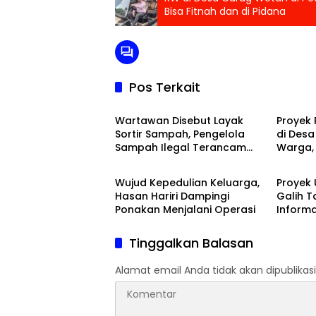
Bisa Fitnah dan di Pidana
Pos Terkait
Peristiwa
Banten
Wartawan Disebut Layak
Proyek
Sortir Sampah, Pengelola
di Desa
Sampah Ilegal Terancam
Warga,
Ragam
Raga
Dilaporkan
Informa
Wujud Kepedulian Keluarga,
Proyek
Hasan Hariri Dampingi
Galih 
Ponakan Menjalani Operasi
Informa
Pertan
Anggar
Tinggalkan Balasan
Alamat email Anda tidak akan dipublikasi