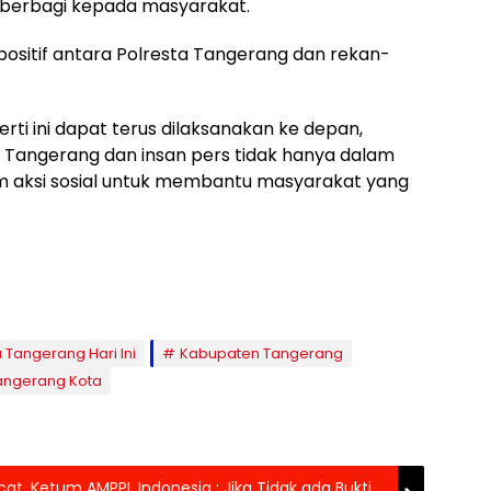
berbagi kepada masyarakat.
positif antara Polresta Tangerang dan rekan-
rti ini dapat terus dilaksanakan ke depan,
a Tangerang dan insan pers tidak hanya dalam
lam aksi sosial untuk membantu masyarakat yang
a Tangerang Hari Ini
Kabupaten Tangerang
Tangerang Kota
at, Ketum AMPPL Indonesia : Jika Tidak ada Bukti