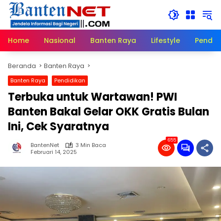
Langsung
ke
konten
Home
Nasional
Banten Raya
Lifestyle
Pendid
Beranda
Banten Raya
Banten Raya
Pendidikan
Terbuka untuk Wartawan! PWI
Banten Bakal Gelar OKK Gratis Bulan
Ini, Cek Syaratnya
655
BantenNet
3 Min Baca
Februari 14, 2025