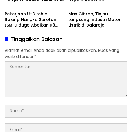
Banten Raya
Banten Raya
Bukan Sekadar
Penganiayaan, Tapi
Pekerjaan U-Ditch di
Mas Gibran, Tinjau
Dugaan Pembungkaman
Bojong Nangka Sorotan
Langsung Industri Motor
Pers
LSM: Diduga Abaikan K3
Listrik di Balaraja,
dan Spesifikasi Teknis
Tangerang
Tinggalkan Balasan
Alamat email Anda tidak akan dipublikasikan.
Ruas yang
wajib ditandai
*