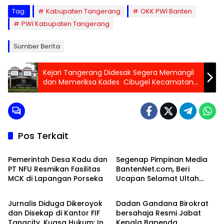
Tag:
Kabupaten Tangerang
OKK PWI Banten
PWI Kabupaten Tangerang
Sumber Berita
Kejari Tangerang Didesak Segera Memangil
dan Memeriksa Kades Cibugel Kecamatan
Cisoka
Pos Terkait
Banten Raya
Banten Raya
Pemerintah Desa Kadu dan
Segenap Pimpinan Media
PT NFU Resmikan Fasilitas
BantenNet.com, Beri
MCK di Lapangan Porseka
Ucapan Selamat Ultah
Banten Raya
Banten Raya
Pada Founder KlikBeritaTV.
Jurnalis Diduga Dikeroyok
Dadan Gandana Birokrat
dan Disekap di Kantor FIF
bersahaja Resmi Jabat
Tangcity, Kuasa Hukum: Ini
Kepala Bapenda