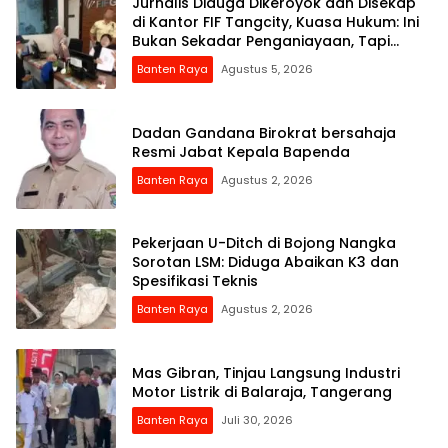
Jurnalis Diduga Dikeroyok dan Disekap
di Kantor FIF Tangcity, Kuasa Hukum: Ini
Bukan Sekadar Penganiayaan, Tapi
Dugaan Pembungkaman Pers
Banten Raya
Agustus 5, 2026
Dadan Gandana Birokrat bersahaja
Resmi Jabat Kepala Bapenda
Banten Raya
Agustus 2, 2026
Pekerjaan U-Ditch di Bojong Nangka
Sorotan LSM: Diduga Abaikan K3 dan
Spesifikasi Teknis
Banten Raya
Agustus 2, 2026
Mas Gibran, Tinjau Langsung Industri
Motor Listrik di Balaraja, Tangerang
Banten Raya
Juli 30, 2026