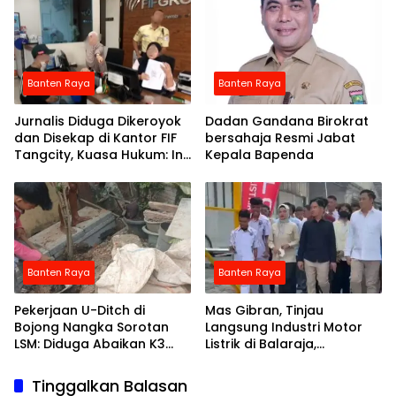
Banten Raya
Banten Raya
Jurnalis Diduga Dikeroyok
Dadan Gandana Birokrat
dan Disekap di Kantor FIF
bersahaja Resmi Jabat
Tangcity, Kuasa Hukum: Ini
Kepala Bapenda
Bukan Sekadar
Penganiayaan, Tapi
Dugaan Pembungkaman
Pers
Banten Raya
Banten Raya
Pekerjaan U-Ditch di
Mas Gibran, Tinjau
Bojong Nangka Sorotan
Langsung Industri Motor
LSM: Diduga Abaikan K3
Listrik di Balaraja,
dan Spesifikasi Teknis
Tangerang
Tinggalkan Balasan