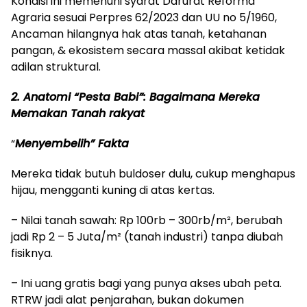
Kondisi ini memenuhi syarat Darurat Reforma
Agraria sesuai Perpres 62/2023 dan UU no 5/1960,
Ancaman hilangnya hak atas tanah, ketahanan
pangan, & ekosistem secara massal akibat ketidak
adilan struktural.
2. Anatomi “Pesta Babi”: Bagaimana Mereka
Memakan Tanah rakyat
“
Menyembelih” Fakta
Mereka tidak butuh buldoser dulu, cukup menghapus
hijau, mengganti kuning di atas kertas.
– Nilai tanah sawah: Rp 100rb – 300rb/m², berubah
jadi Rp 2 – 5 Juta/m² (tanah industri) tanpa diubah
fisiknya.
– Ini uang gratis bagi yang punya akses ubah peta.
RTRW jadi alat penjarahan, bukan dokumen