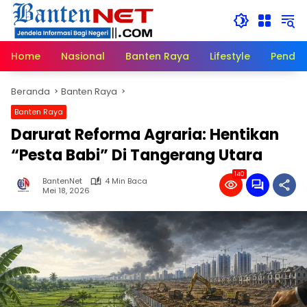
Langsung
ke
konten
Home
Nasional
Banten Raya
Lifestyle
Pendid
Beranda
Banten Raya
Banten Raya
Darurat Reforma Agraria: Hentikan
“Pesta Babi” Di Tangerang Utara
140
BantenNet
4 Min Baca
Mei 18, 2026