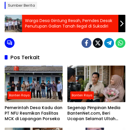
Sumber Berita
Warga Desa Gintung Resah, Pemdes Desak
Penutupan Galian Tanah Ilegal di Sukadiri
Pos Terkait
Banten Raya
Banten Raya
Pemerintah Desa Kadu dan
Segenap Pimpinan Media
PT NFU Resmikan Fasilitas
BantenNet.com, Beri
MCK di Lapangan Porseka
Ucapan Selamat Ultah
Pada Founder KlikBeritaTV.