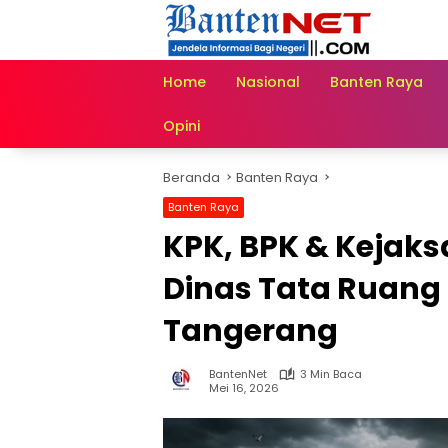
Langsung
ke
konten
Home
Nasional
Banten Raya
Opini
Beranda
Banten Raya
Banten Raya
KPK, BPK & Kejaks
Dinas Tata Ruang
Tangerang
BantenNet
3 Min Baca
Mei 16, 2026