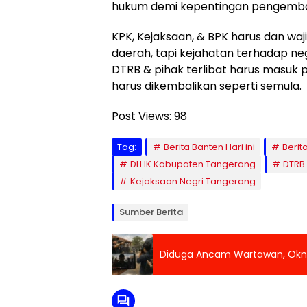
hukum demi kepentingan pengemb
KPK, Kejaksaan, & BPK harus dan waj
daerah, tapi kejahatan terhadap ne
DTRB & pihak terlibat harus masuk 
harus dikembalikan seperti semula.
Post Views:
98
Tag:
Berita Banten Hari ini
Berit
DLHK Kabupaten Tangerang
DTRB
Kejaksaan Negri Tangerang
Sumber Berita
Diduga Ancam Wartawan, Oknum