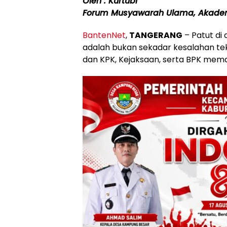
Oleh : Kurtubi
Forum Musyawarah Ulama, Akadem
BantenNet
,
TANGERANG
– Patut di
adalah bukan sekadar kesalahan tekn
dan KPK, Kejaksaan, serta BPK mema