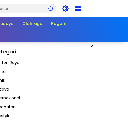
Budaya
Olahraga
Ragam
×
tegori
nten Raya
ita
nis
daya
ternasional
sehatan
estyle