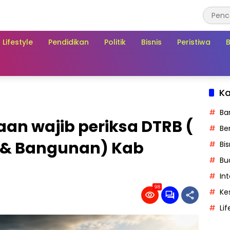
Lifestyle
Pendidikan
Politik
Bisnis
Peristiwa
Ka
Ba
aan wajib periksa DTRB (
Ber
 & Bangunan) Kab
Bis
Bu
In
98
Ke
Lif