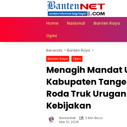
Langsung
ke
konten
Home
Nasional
Banten Raya
Opini
Beranda
Banten Raya
Banten Raya
Opini
Menagih Mandat U
Kabupaten Tanger
Roda Truk Uruga
Kebijakan
BantenNet
3 Min Baca
Mei 10, 2026