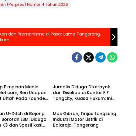
den (Perpres) Nomor 4 Tahun 2026
okan dan Premanisme di Pasar Lama Tangerang,
ukum
 Raya
Banten Raya
p Pimpinan Media
Jurnalis Diduga Dikeroyok
Net.com, Beri Ucapan
dan Disekap di Kantor FIF
t Ultah Pada Founder
Tangcity, Kuasa Hukum: Ini
 Raya
Banten Raya
taTV.
Bukan Sekadar
Penganiayaan, Tapi Dugaan
an U-Ditch di Bojong
Mas Gibran, Tinjau Langsung
Pembungkaman Pers
 Sorotan LSM: Diduga
Industri Motor Listrik di
 K3 dan Spesifikasi
Balaraja, Tangerang