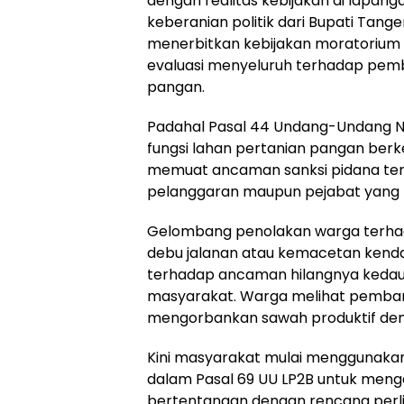
dengan realitas kebijakan di lapanga
keberanian politik dari Bupati Tan
menerbitkan kebijakan moratorium 
evaluasi menyeluruh terhadap pem
pangan.
Padahal Pasal 44 Undang-Undang No
fungsi lahan pertanian pangan berk
memuat ancaman sanksi pidana ter
pelanggaran maupun pejabat yang m
Gelombang penolakan warga terhad
debu jalanan atau kemacetan kenda
terhadap ancaman hilangnya kedau
masyarakat. Warga melihat pembang
mengorbankan sawah produktif demi
Kini masyarakat mulai menggunakan
dalam Pasal 69 UU LP2B untuk men
bertentangan dengan rencana per