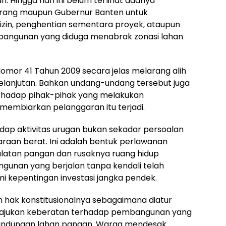
n. Hingga hari ini belum terlihat adanya
gerang maupun Gubernur Banten untuk
izin, penghentian sementara proyek, ataupun
bangunan yang diduga menabrak zonasi lahan
mor 41 Tahun 2009 secara jelas melarang alih
elanjutan. Bahkan undang-undang tersebut juga
hadap pihak-pihak yang melakukan
embiarkan pelanggaran itu terjadi.
ap aktivitas urugan bukan sekadar persoalan
raan berat. Ini adalah bentuk perlawanan
latan pangan dan rusaknya ruang hidup
unan yang berjalan tanpa kendali telah
 kepentingan investasi jangka pendek.
 hak konstitusionalnya sebagaimana diatur
gajukan keberatan terhadap pembangunan yang
lindungan lahan pangan. Warga mendesak