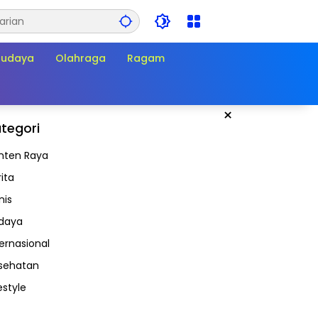
Budaya
Olahraga
Ragam
×
tegori
nten Raya
ita
nis
daya
ternasional
sehatan
estyle