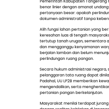
Pemerintah Kabupaten Tangerang m
benar linier dengan amanat undang
pertanyaan besar: apakah perlindu
dokumen administratif tanpa kebera
Alih fungsi lahan pertanian yang b
keresahan luas di tengah masyaraka
tertutup tanah urugan, sementara a
dan mengganggu kenyamanan warga. 
berjalan lamban dan belum menunj
perlindungan ruang pangan.
Secara hukum administrasi negara, 
pelanggaran tata ruang dapat dinil
Padahal, UU LP2B memberikan kewa
mengendalikan, serta menghentika
pertanian pangan berkelanjutan.
Masyarakat menilai terdapat juran