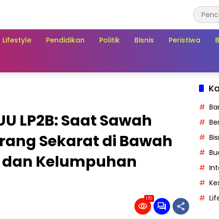
Lifestyle
Pendidikan
Politik
Bisnis
Peristiwa
Ka
Ba
U LP2B: Saat Sawah
Ber
ang Sekarat di Bawah
Bis
Bu
n dan Kelumpuhan
In
Ke
Lif
170