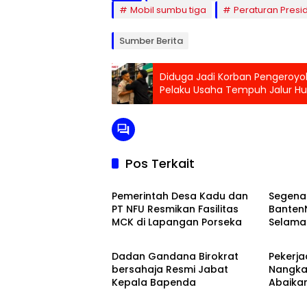
Mobil sumbu tiga
Peraturan Presi
Sumber Berita
Diduga Jadi Korban Pengeroy
Pelaku Usaha Tempuh Jalur H
Pos Terkait
Banten Raya
Banten
Pemerintah Desa Kadu dan
Segena
PT NFU Resmikan Fasilitas
Banten
MCK di Lapangan Porseka
Selama
Banten Raya
Banten
KlikBeri
Dadan Gandana Birokrat
Pekerja
bersahaja Resmi Jabat
Nangka
Kepala Bapenda
Abaikan
Teknis