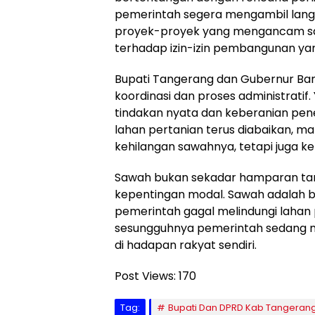
pemerintah segera mengambil lan
proyek-proyek yang mengancam saw
terhadap izin-izin pembangunan yan
Bupati Tangerang dan Gubernur Bante
koordinasi dan proses administratif
tindakan nyata dan keberanian pen
lahan pertanian terus diabaikan, 
kehilangan sawahnya, tetapi juga 
Sawah bukan sekadar hamparan tan
kepentingan modal. Sawah adalah be
pemerintah gagal melindungi laha
sesungguhnya pemerintah sedang 
di hadapan rakyat sendiri.
Post Views:
170
Tag:
Bupati Dan DPRD Kab Tangeran